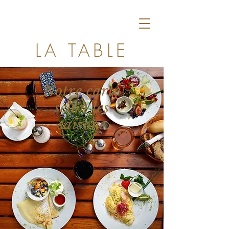
LA TABLE
VERTE
Notre carte
selon les
saisons