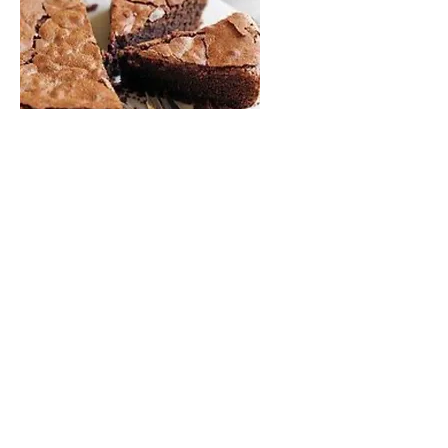
Gâteau au chocolat sans
gluten
Brownie sans gluten délicieusement
moelleux !!
4,50 €
Boissons